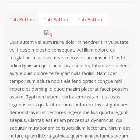
Tab Button
Tab Button
Tab Button
Duis autem vel eum iriure dolor in hendrerit in vulputate
velit esse molestie consequat, vel illum dolore eu
feugiat nulla facilisis at vero eros et accumsan et iusto
odio dignissim qui blandit praesent luptatum zzril delenit
augue duis dolore te feugait nulla facilisi. Nam liber
tempor cum soluta nobis eleifend option congue nihil
imperdiet doming id quod mazim placerat facer possim
assum. Typi non habent claritatem insitam; est usus
legentis in iis qui facit eorum claritatem. Investigationes
demonstraverunt lectores legere me lius quod ii legunt
saepius. Claritas est etiam processus dynamicus, qui
sequitur mutationem consuetudium lectorum. Mirum est
notare quam littera gothica, quam nunc putamus parum